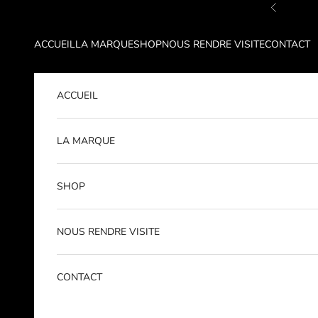
Passer au contenu
Précéden
ACCUEIL
LA MARQUE
SHOP
NOUS RENDRE VISITE
CONTACT
ACCUEIL
LA MARQUE
SHOP
NOUS RENDRE VISITE
CONTACT