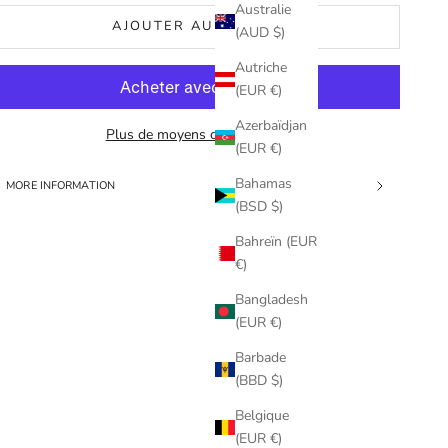
Australie
AJOUTER AU PANIER
(AUD $)
Autriche
(EUR €)
Azerbaïdjan
Plus de moyens de paiement
(EUR €)
Bahamas
MORE INFORMATION
(BSD $)
Bahreïn (EUR
€)
Bangladesh
(EUR €)
Barbade
(BBD $)
Belgique
(EUR €)