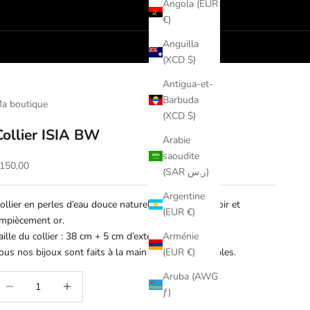
Angola (EUR
€)
Anguilla
(XCD $)
Antigua-et-
Barbuda
a boutique
(XCD $)
Collier ISIA BW
Arabie
saoudite
rix de vente
150,00
(SAR ر.س)
Argentine
ollier en perles d’eau douce naturelles blanche et noir et
(EUR €)
mpiècement or.
aille du collier : 38 cm + 5 cm d’extension
Arménie
ous nos bijoux sont faits à la main et sont inoxydables.
(EUR €)
Aruba (AWG
iminuer la quantité
Augmenter la quantité
ƒ)