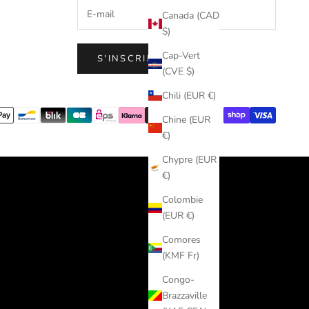
Canada (CAD
$)
Cap-Vert
S'INSCRIRE
(CVE $)
Chili (EUR €)
Chine (EUR
€)
Chypre (EUR
€)
Colombie
(EUR €)
Comores
(KMF Fr)
Congo-
Brazzaville