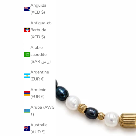
Anguilla
(XCD $)
Antigua-et-
Barbuda
(XCD $)
Arabie
saoudite
(SAR ر.س)
Argentine
(EUR €)
Arménie
(EUR €)
Aruba (AWG
ƒ)
Australie
(AUD $)