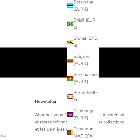
Botswana
(EUR €)
Brésil (EUR
€)
Brunei (BND
$)
Bulgarie
(EUR €)
Burkina Faso
(EUR €)
Burundi (BIF
Fr)
Newsletter
Cambodge
Abonnez-vous à la newsletter dès maintenant
(EUR €)
et restez informé sur les nouvelles collections
Cameroun
et les dernières offres exclusives.
nte
(XAF CFA)