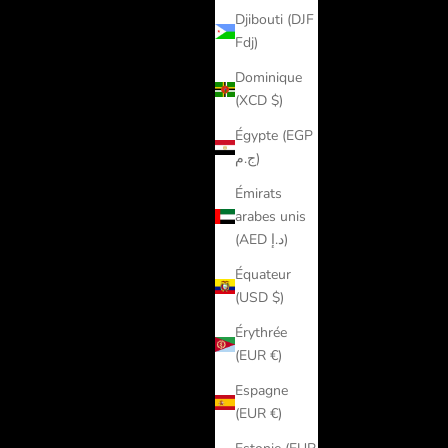
Djibouti (DJF
Fdj)
Dominique
(XCD $)
Égypte (EGP
ج.م)
Émirats
arabes unis
(AED د.إ)
Équateur
(USD $)
Érythrée
(EUR €)
Espagne
(EUR €)