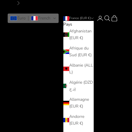
Suivant
Connexion
Recherche
Panier
Euro
French
France (EUR €)
Pays
Afghanistan
(EUR €)
Afrique du
Sud (EUR €)
Albanie (ALL
L)
Algérie (DZD
د.ج)
Allemagne
(EUR €)
Andorre
(EUR €)