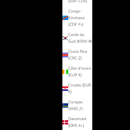
(XAF CFA)
Congo-
Kinshasa
(CDF Fr)
Corée du
Sud (KRW ₩)
Costa Rica
(CRC ₡)
Côte d’Ivoire
(EUR €)
Croatie (EUR
€)
Curaçao
(ANG ƒ)
Danemark
(DKK kr.)