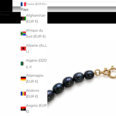
France (EUR €)
Pays
Panier
Afghanistan
(EUR €)
Afrique du
Sud (EUR €)
Albanie (ALL
L)
Algérie (DZD
د.ج)
Allemagne
(EUR €)
Andorre
(EUR €)
Angola (EUR
€)