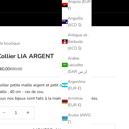
Angola (EUR
€)
Anguilla
(XCD $)
Antigua-et-
Barbuda
a boutique
(XCD $)
Collier LIA ARGENT
Arabie
saoudite
rix de vente
Prix normal
60,00
€80,00
(SAR ر.س)
Argentine
ollier petite maille argent et petit coeur argent.
(EUR €)
aille : 40 cm - ras de cou.
ous nos bijoux sont faits à la main et sont inoxydables.
Arménie
(EUR €)
iminuer la quantité
Augmenter la quantité
Aruba (AWG
ƒ)