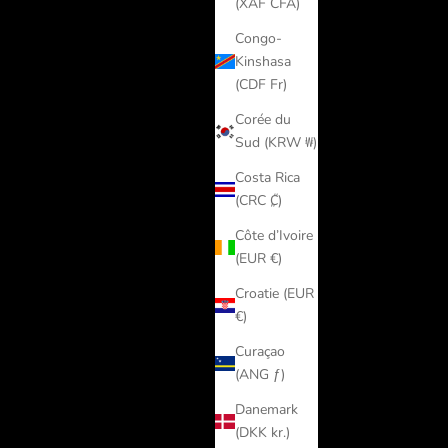
(XAF CFA)
Congo-
Kinshasa
(CDF Fr)
Corée du
Sud (KRW ₩)
Costa Rica
(CRC ₡)
Côte d’Ivoire
(EUR €)
Croatie (EUR
€)
Curaçao
(ANG ƒ)
Danemark
(DKK kr.)