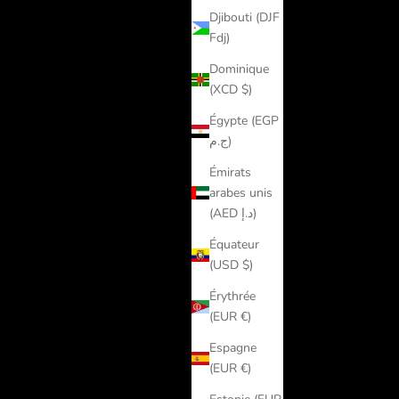
Djibouti (DJF
Fdj)
Dominique
(XCD $)
Égypte (EGP
ج.م)
Émirats
arabes unis
(AED د.إ)
Équateur
(USD $)
Érythrée
(EUR €)
Espagne
(EUR €)