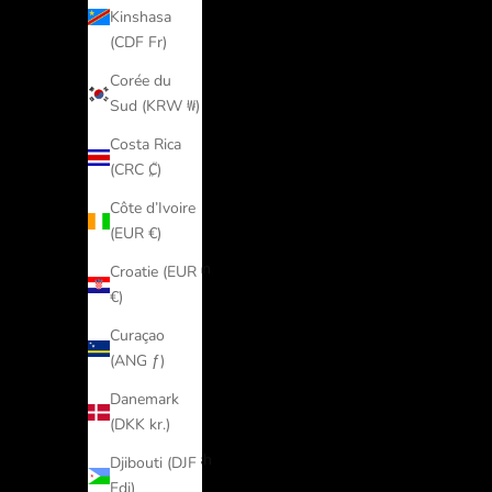
Arménie
Kinshasa
(EUR €)
(CDF Fr)
Aruba
Corée du
(AWG ƒ)
Sud (KRW ₩)
Australie
Costa Rica
(AUD $)
(CRC ₡)
Autriche
Côte d’Ivoire
(EUR €)
(EUR €)
Azerbaïdjan
Croatie (EUR
(EUR €)
€)
Bahamas
Curaçao
(BSD $)
(ANG ƒ)
Bahreïn
Danemark
(EUR €)
(DKK kr.)
Bangladesh
Djibouti (DJF
(EUR €)
Fdj)