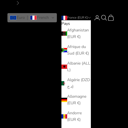
Suivant
Connexion
Recherche
Panier
Euro
French
France (EUR €)
Pays
Afghanistan
(EUR €)
Afrique du
Sud (EUR €)
Albanie (ALL
L)
Algérie (DZD
د.ج)
Allemagne
(EUR €)
Andorre
(EUR €)