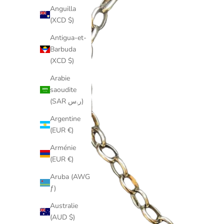
Anguilla
(XCD $)
Antigua-et-
Barbuda
(XCD $)
Arabie
saoudite
(SAR ر.س)
Argentine
(EUR €)
Arménie
(EUR €)
Aruba (AWG
ƒ)
Australie
(AUD $)