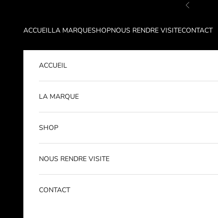
Passer au contenu
Précéden
ACCUEIL
LA MARQUE
SHOP
NOUS RENDRE VISITE
CONTACT
ACCUEIL
LA MARQUE
SHOP
NOUS RENDRE VISITE
CONTACT