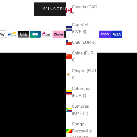
Canada (CAD
S'INSCRIRE
$)
Cap-Vert
(CVE $)
Chili (EUR €)
Chine (EUR
€)
Chypre (EUR
€)
Colombie
(EUR €)
Comores
(KMF Fr)
Congo-
Brazzaville