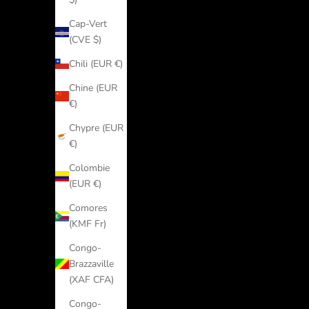
Andorre
Cap-Vert
(EUR €)
(CVE $)
Angola
Chili (EUR €)
(EUR €)
Chine (EUR
Anguilla
€)
(XCD $)
Chypre (EUR
Antigua-
€)
et-
Barbuda
Colombie
(XCD $)
(EUR €)
Arabie
Comores
saoudite
(KMF Fr)
(SAR
Congo-
ر.س)
Brazzaville
Argentine
(XAF CFA)
(EUR €)
Congo-