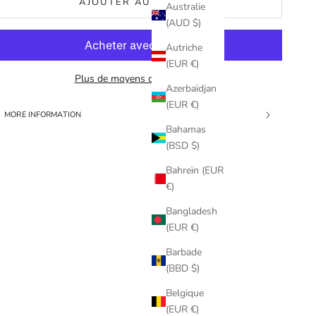
AJOUTER AU PANIER
Australie
(AUD $)
Autriche
(EUR €)
Plus de moyens de paiement
Azerbaïdjan
(EUR €)
MORE INFORMATION
Bahamas
(BSD $)
Bahreïn (EUR
€)
Bangladesh
(EUR €)
Barbade
(BBD $)
Belgique
(EUR €)