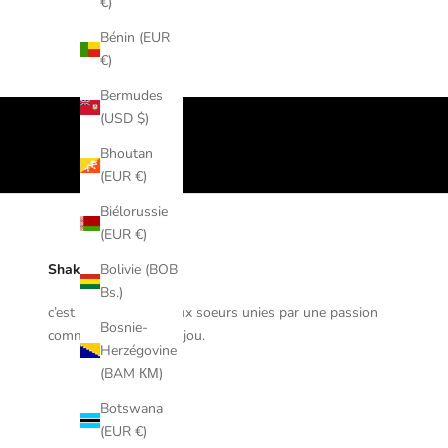
€)
Bénin (EUR
€)
Bermudes
(USD $)
Bhoutan
(EUR €)
Biélorussie
(EUR €)
Shaker Jewels
Bolivie (BOB
Bs.)
c’est l'aventure de deux soeurs unies par une passion
Bosnie-
commune : celle du bijou.
Herzégovine
(BAM КМ)
Botswana
(EUR €)