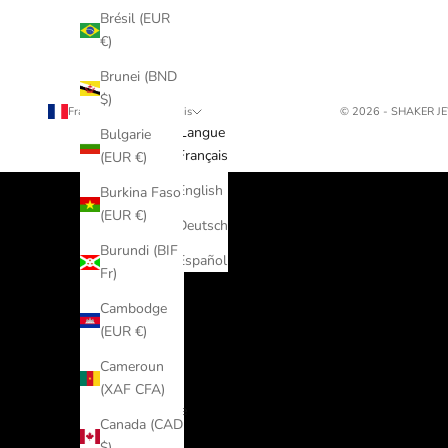
Brésil (EUR
€)
Brunei (BND
$)
France (EUR €)
Français
© 2026 - SHAKER 
Pays
Langue
Bulgarie
Afghanistan
Français
(EUR €)
(EUR €)
English
Burkina Faso
Afrique
(EUR €)
Deutsch
du Sud
Burundi (BIF
(EUR €)
Español
Fr)
Albanie
Cambodge
(ALL L)
(EUR €)
Algérie
Cameroun
(DZD د.ج)
(XAF CFA)
Allemagne
Canada (CAD
(EUR €)
$)