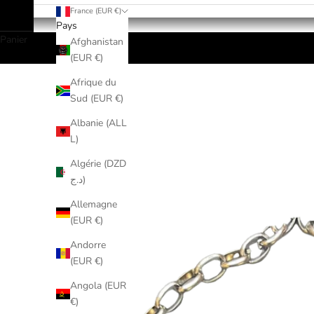
France (EUR €)
Pays
Panier
Afghanistan
(EUR €)
Afrique du
Sud (EUR €)
Albanie (ALL
L)
Algérie (DZD
د.ج)
Allemagne
(EUR €)
Andorre
(EUR €)
Angola (EUR
€)