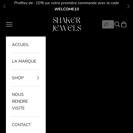
Passer au contenu
Profitez de -10% sur votre première commande avec le code
Précédent
Su
WELCOME10
SHAKER JEWELS
Menu
Recherche
Panier
ACCUEIL
LA MARQUE
SHOP
NOUS
RENDRE
VISITE
CONTACT