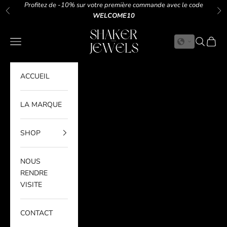
Passer au contenu
Profitez de -10% sur votre première commande avec le code
Précédent
Su
WELCOME10
SHAKER JEWELS
Menu
Recherche
Panier
ACCUEIL
LA MARQUE
SHOP
NOUS
RENDRE
VISITE
CONTACT